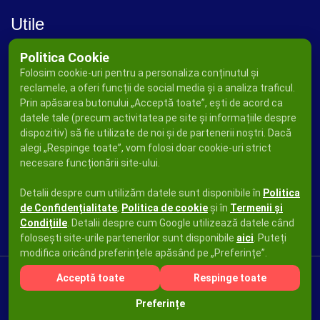
Utile
Politica Cookie
Folosim cookie-uri pentru a personaliza conținutul și
reclamele, a oferi funcții de social media și a analiza traficul.
Prin apăsarea butonului „Acceptă toate”, ești de acord ca
datele tale (precum activitatea pe site și informațiile despre
dispozitiv) să fie utilizate de noi și de partenerii noștri. Dacă
alegi „Respinge toate”, vom folosi doar cookie-uri strict
necesare funcționării site-ului.
Detalii despre cum utilizăm datele sunt disponibile în
Politica
de Confidențialitate
,
Politica de cookie
și în
Termenii și
Condițiile
. Detalii despre cum Google utilizează datele când
folosești site-urile partenerilor sunt disponibile
aici
. Puteți
modifica oricând preferințele apăsând pe „Preferințe”.
Acceptă toate
Respinge toate
Copyright © 2026
Ad Press Publicity SRL
Toate drepturile
Preferințe
rezervate.