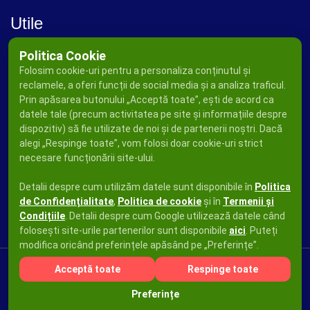
Utile
Politica Cookie
Folosim cookie-uri pentru a personaliza conținutul și
reclamele, a oferi funcții de social media și a analiza traficul.
Prin apăsarea butonului „Acceptă toate”, ești de acord ca
datele tale (precum activitatea pe site și informațiile despre
dispozitiv) să fie utilizate de noi și de partenerii noștri. Dacă
alegi „Respinge toate”, vom folosi doar cookie-uri strict
necesare funcționării site-ului.
Detalii despre cum utilizăm datele sunt disponibile în
Politica
de Confidențialitate
,
Politica de cookie
și în
Termenii și
Condițiile
. Detalii despre cum Google utilizează datele când
folosești site-urile partenerilor sunt disponibile
aici
. Puteți
modifica oricând preferințele apăsând pe „Preferințe”.
Acceptă toate
Respinge toate
Copyright © 2026
Ad Press Publicity SRL
Toate drepturile
Preferințe
rezervate.