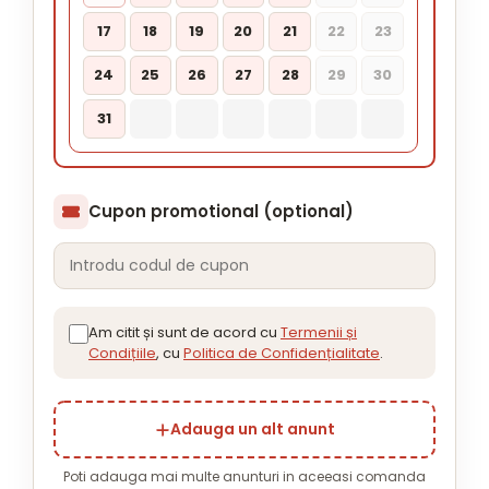
17
18
19
20
21
22
23
24
25
26
27
28
29
30
31
Cupon promotional (optional)
Am citit și sunt de acord cu
Termenii și
Condițiile
, cu
Politica de Confidențialitate
.
Adauga un alt anunt
Poti adauga mai multe anunturi in aceeasi comanda