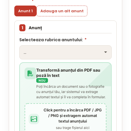
Anunt 1
Adauga un alt anunt
1
Anunț
Selecteaza rubrica anuntului:
*
Transformă anunțul din PDF sau
poză în text
NOU
Poți încărca un document sau o fotografie
cu anunțul tău, iar sistemul va extrage
automat textul și îl va completa în formular.
Click pentru a încărca PDF / JPG
/ PNG și extragem automat
textul anunțului
sau trage fișierul aici