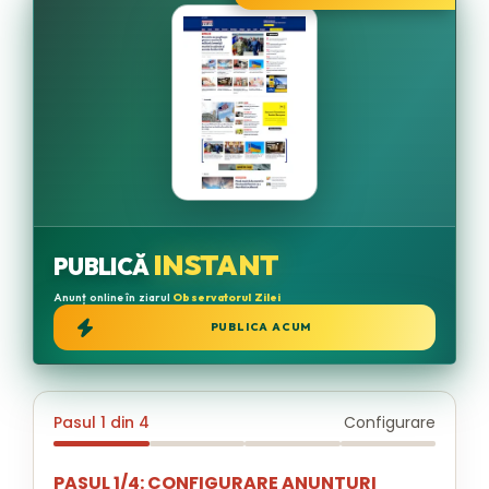
INSTANT
PUBLICĂ
Anunț online în ziarul
Observatorul Zilei
PUBLICA ACUM
Pasul 1 din 4
Configurare
PASUL 1/4: CONFIGURARE ANUNTURI