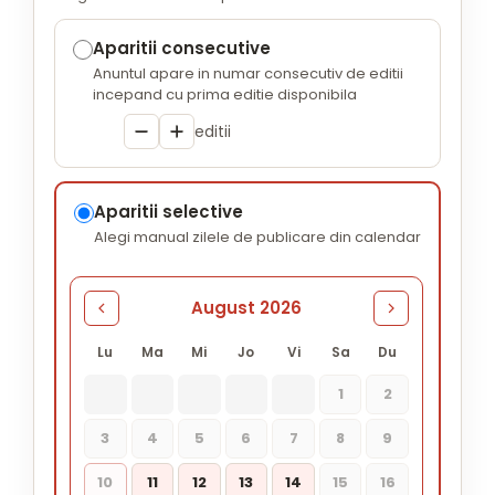
Aparitii consecutive
Anuntul apare in numar consecutiv de editii
incepand cu prima editie disponibila
editii
Aparitii selective
Alegi manual zilele de publicare din calendar
August 2026
Lu
Ma
Mi
Jo
Vi
Sa
Du
1
2
3
4
5
6
7
8
9
10
11
12
13
14
15
16