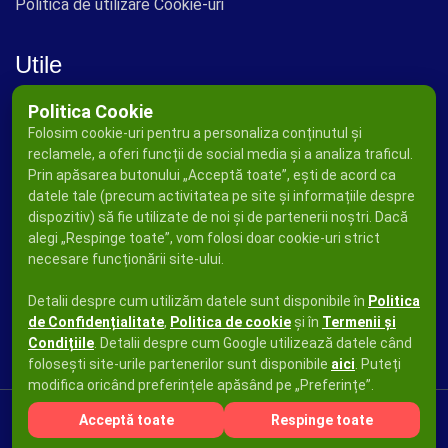
Politica de utilizare Cookie-uri
Utile
Politica Cookie
Folosim cookie-uri pentru a personaliza conținutul și
reclamele, a oferi funcții de social media și a analiza traficul.
Prin apăsarea butonului „Acceptă toate”, ești de acord ca
datele tale (precum activitatea pe site și informațiile despre
dispozitiv) să fie utilizate de noi și de partenerii noștri. Dacă
alegi „Respinge toate”, vom folosi doar cookie-uri strict
necesare funcționării site-ului.
Detalii despre cum utilizăm datele sunt disponibile în
Politica
de Confidențialitate
,
Politica de cookie
și în
Termenii și
Condițiile
. Detalii despre cum Google utilizează datele când
folosești site-urile partenerilor sunt disponibile
aici
. Puteți
modifica oricând preferințele apăsând pe „Preferințe”.
Acceptă toate
Respinge toate
Copyright © 2026
Ad Press Publicity SRL
Toate drepturile