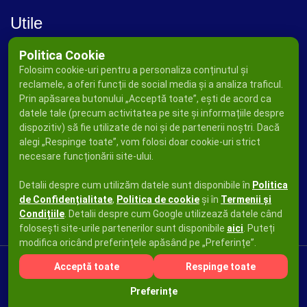
Utile
Politica Cookie
Folosim cookie-uri pentru a personaliza conținutul și
reclamele, a oferi funcții de social media și a analiza traficul.
Prin apăsarea butonului „Acceptă toate”, ești de acord ca
datele tale (precum activitatea pe site și informațiile despre
dispozitiv) să fie utilizate de noi și de partenerii noștri. Dacă
alegi „Respinge toate”, vom folosi doar cookie-uri strict
necesare funcționării site-ului.
Detalii despre cum utilizăm datele sunt disponibile în
Politica
de Confidențialitate
,
Politica de cookie
și în
Termenii și
Condițiile
. Detalii despre cum Google utilizează datele când
folosești site-urile partenerilor sunt disponibile
aici
. Puteți
modifica oricând preferințele apăsând pe „Preferințe”.
Acceptă toate
Respinge toate
Copyright © 2026
Ad Press Publicity SRL
Toate drepturile
Preferințe
rezervate.