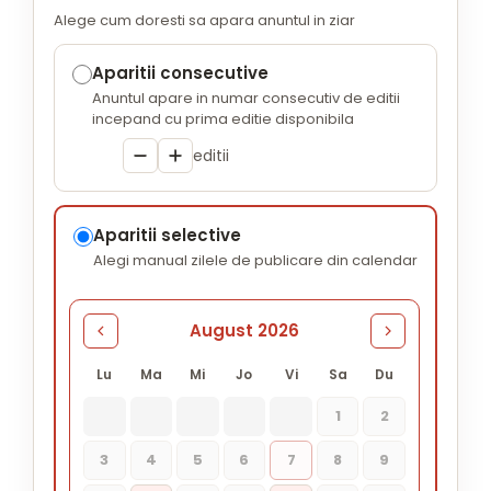
Alege cum doresti sa apara anuntul in ziar
Aparitii consecutive
Anuntul apare in numar consecutiv de editii
incepand cu prima editie disponibila
editii
Aparitii selective
Alegi manual zilele de publicare din calendar
August 2026
Lu
Ma
Mi
Jo
Vi
Sa
Du
1
2
3
4
5
6
7
8
9