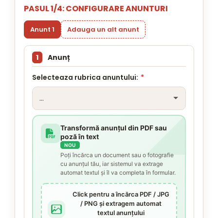
PASUL 1/4: CONFIGURARE ANUNTURI
Anunt 1
Adauga un alt anunt
1
Anunț
Selecteaza rubrica anuntului:
*
Transformă anunțul din PDF sau
poză în text
NOU
Poți încărca un document sau o fotografie
cu anunțul tău, iar sistemul va extrage
automat textul și îl va completa în formular.
Click pentru a încărca PDF / JPG
/ PNG și extragem automat
textul anunțului