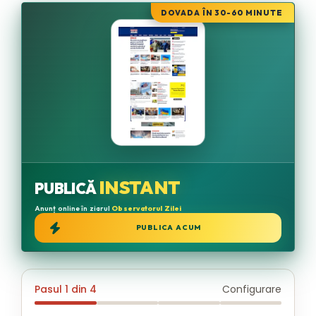
DOVADA ÎN 30-60 MINUTE
INSTANT
PUBLICĂ
Anunț online în ziarul
Observatorul Zilei
PUBLICA ACUM
Pasul 1 din 4
Configurare