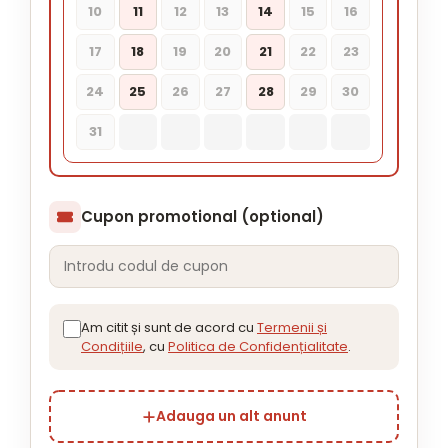
10
11
12
13
14
15
16
17
18
19
20
21
22
23
24
25
26
27
28
29
30
31
Cupon promotional (optional)
Am citit și sunt de acord cu
Termenii și
Condițiile
, cu
Politica de Confidențialitate
.
Adauga un alt anunt