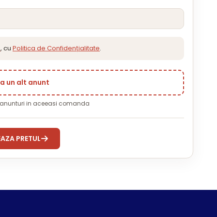
e
, cu
Politica de Confidențialitate
.
 un alt anunt
 anunturi in aceeasi comanda
AZA PRETUL