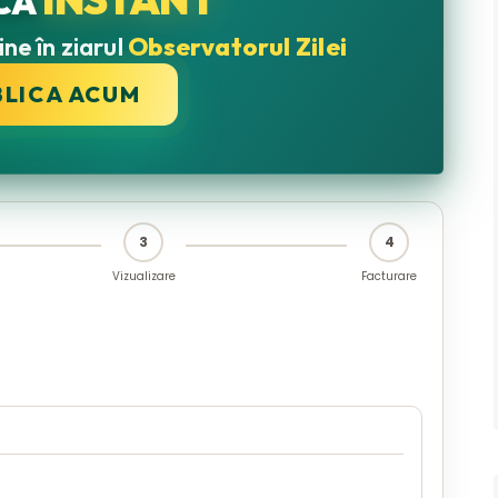
CĂ
ne în ziarul
Observatorul Zilei
BLICA ACUM
3
4
Vizualizare
Facturare