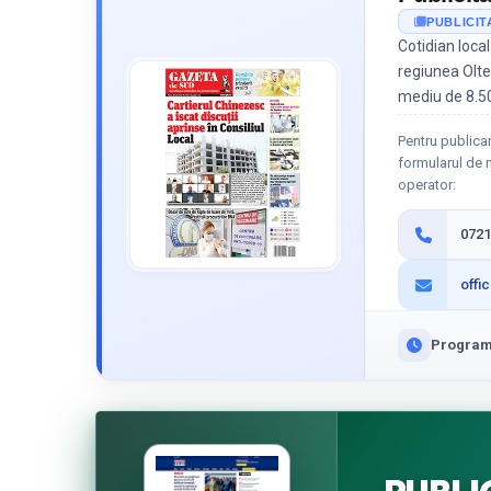
PUBLICIT
Cotidian local
regiunea Olten
mediu de 8.50
Pentru publicar
formularul de m
operator:
0721
offi
Program 