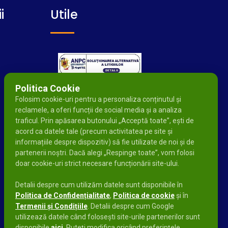
i
Utile
Politica Cookie
Folosim cookie-uri pentru a personaliza conținutul și
reclamele, a oferi funcții de social media și a analiza
traficul. Prin apăsarea butonului „Acceptă toate”, ești de
acord ca datele tale (precum activitatea pe site și
informațiile despre dispozitiv) să fie utilizate de noi și de
partenerii noștri. Dacă alegi „Respinge toate”, vom folosi
doar cookie-uri strict necesare funcționării site-ului.
Detalii despre cum utilizăm datele sunt disponibile în
Politica de Confidențialitate
,
Politica de cookie
și în
Termenii și Condițiile
. Detalii despre cum Google
utilizează datele când folosești site-urile partenerilor sunt
disponibile
aici
. Puteți modifica oricând preferințele