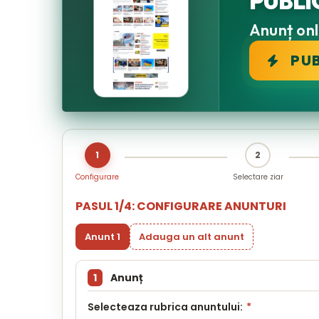
PUBLI
Anunț onli
PU
1
2
Configurare
Selectare ziar
PASUL 1/4: CONFIGURARE ANUNTURI
Anunt 1
Adauga un alt anunt
1
Anunț
Selecteaza rubrica anuntului:
*