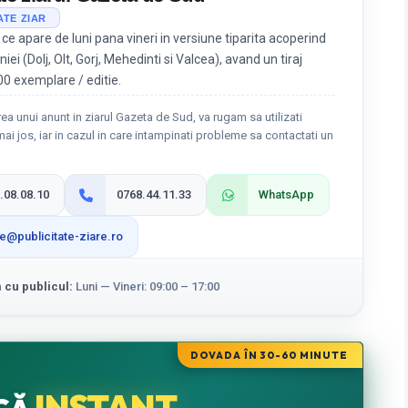
ATE ZIAR
 ce apare de luni pana vineri in versiune tiparita acoperind
iei (Dolj, Olt, Gorj, Mehedinti si Valcea), avand un tiraj
0 exemplare / editie.
ea unui anunt in ziarul Gazeta de Sud, va rugam sa utilizati
ai jos, iar in cazul in care intampinati probleme sa contactati un
.08.08.10
0768.44.11.33
WhatsApp
ce@publicitate-ziare.ro
cu publicul:
Luni — Vineri: 09:00 – 17:00
DOVADA ÎN 30-60 MINUTE
INSTANT