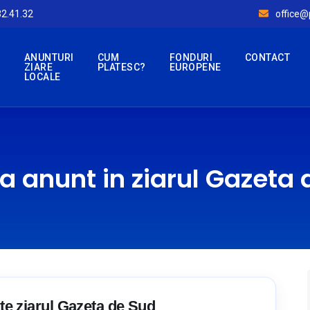
32.41.32
office@p
ANUNTURI
CUM
FONDURI
CONTACT
ZIARE
PLATESC?
EUROPENE
E
LOCALE
a anunt in ziarul Gazeta
ate ziarul Gazeta de Sud