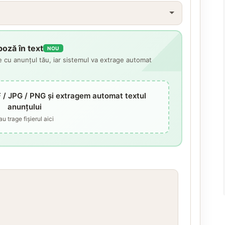
oză în text
NOU
 cu anunțul tău, iar sistemul va extrage automat
F / JPG / PNG și extragem automat textul
anunțului
au trage fișierul aici